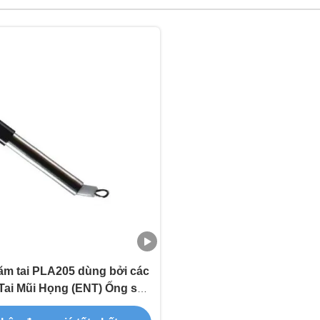
ăm tai PLA205 dùng bởi các
 Tai Mũi Họng (ENT) Ống soi
tai