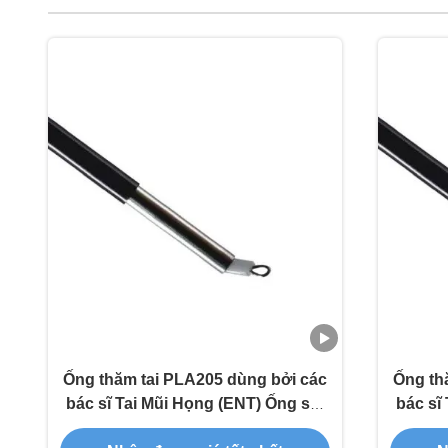
Ống thăm tai PLA205 dùng bởi các
Ống th
bác sĩ Tai Mũi Họng (ENT) Ống soi
bác sĩ
tai