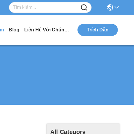
ẩm
Blog
Liên Hệ Với Chúng Tôi
Trích Dẫn
All Category