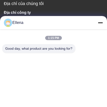
Địa chỉ của chúng tôi
Địa chỉ công ty
Số 11, Quận 9, Cảng công nghiệp Huayin, Số 618, Đường West
Ellena
Kelin, Khu phát triển công nghiệp khoa học và công nghệ eo biển
Thành Đô, quận Ôn Giang, thành phố Thành Đô, tỉnh Tứ Xuyên,
Trung Quốc. 61130
1:15 PM
Địa chỉ nhà máy
Good day, what product are you looking for?
Số 11, Quận 9, Cảng công nghiệp Huayin, Số 618, Đường West
Kelin, Khu phát triển công nghiệp khoa học và công nghệ eo biển
Thành Đô, quận Ôn Giang, thành phố Thành Đô, tỉnh Tứ Xuyên,
Trung Quốc. 61130
Tel
86--13666101750