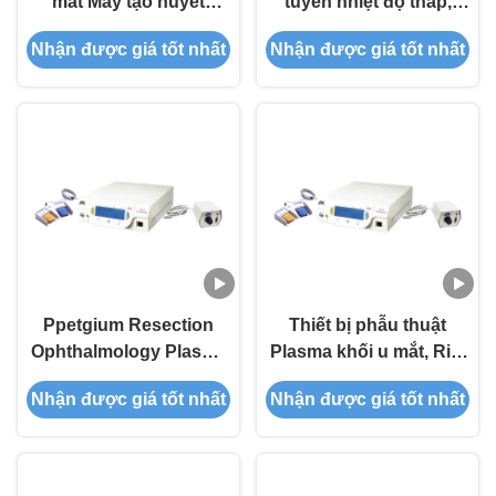
mắt Máy tạo huyết
tuyến nhiệt độ thấp,
tương cho ung thư biểu
máy phát plasma cho
Nhận được giá tốt nhất
Nhận được giá tốt nhất
mô tế bào vảy giác mạc
virus Papilloma
Ppetgium Resection
Thiết bị phẫu thuật
Ophthalmology Plasma
Plasma khối u mắt, Rife
Generator Phẫu thuật
Plasma tạo cấu trúc
Nhận được giá tốt nhất
Nhận được giá tốt nhất
mắt RF
thăm dò tinh tế