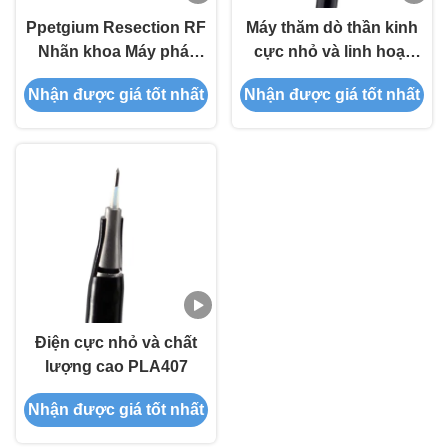
Ppetgium Resection RF
Máy thăm dò thần kinh
Nhãn khoa Máy phát
cực nhỏ và linh hoạt
điện Plasma Thiết kế
PLA407
Nhận được giá tốt nhất
Nhận được giá tốt nhất
cấu trúc lưỡng cực
Điện cực nhỏ và chất
lượng cao PLA407
Nhận được giá tốt nhất