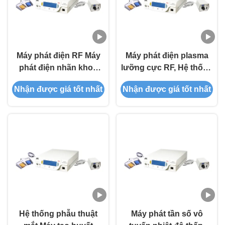
Máy phát điện RF Máy
Máy phát điện plasma
phát điện nhãn khoa
lưỡng cực RF, Hệ thống
cho khiếm khuyết biểu
phẫu thuật huyết tương
Nhận được giá tốt nhất
Nhận được giá tốt nhất
mô giác mạc dai dẳng
cho bệnh lý sợi đốt
Hệ thống phẫu thuật
Máy phát tần số vô