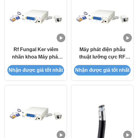
Rf Fungal Ker viêm
Máy phát điện phẫu
nhãn khoa Máy phát
thuật lưỡng cực RF
điện / thiết bị không có
Plasma dễ dàng vận
Nhận được giá tốt nhất
Nhận được giá tốt nhất
nhiệt
hành đối với bệnh viêm
da do nấm