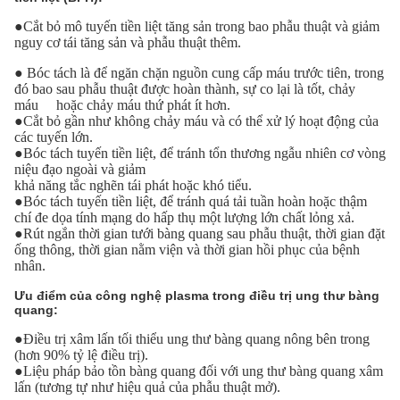
●Cắt bỏ mô tuyến tiền liệt tăng sản trong bao phẫu thuật và giảm
nguy cơ tái tăng sản và phẫu thuật thêm.
● Bóc tách là để ngăn chặn nguồn cung cấp máu trước tiên, trong
đó bao sau phẫu thuật được hoàn thành, sự co lại là tốt, chảy
máu hoặc chảy máu thứ phát ít hơn.
●Cắt bỏ gần như không chảy máu và có thể xử lý hoạt động của
các tuyến lớn.
●Bóc tách tuyến tiền liệt, để tránh tổn thương ngẫu nhiên cơ vòng
niệu đạo ngoài và giảm
khả năng tắc nghẽn tái phát hoặc khó tiểu.
●Bóc tách tuyến tiền liệt, để tránh quá tải tuần hoàn hoặc thậm
chí đe dọa tính mạng do hấp thụ một lượng lớn chất lỏng xả.
●Rút ngắn thời gian tưới bàng quang sau phẫu thuật, thời gian đặt
ống thông, thời gian nằm viện và thời gian hồi phục của bệnh
nhân.
Ưu điểm của công nghệ plasma trong điều trị ung thư bàng
quang:
●Điều trị xâm lấn tối thiểu ung thư bàng quang nông bên trong
(hơn 90% tỷ lệ điều trị).
●Liệu pháp bảo tồn bàng quang đối với ung thư bàng quang xâm
lấn (tương tự như hiệu quả của phẫu thuật mở).