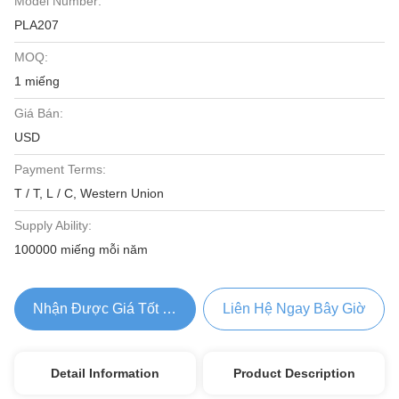
Model Number:
PLA207
MOQ:
1 miếng
Giá Bán:
USD
Payment Terms:
T / T, L / C, Western Union
Supply Ability:
100000 miếng mỗi năm
Nhận Được Giá Tốt Nhất
Liên Hệ Ngay Bây Giờ
Detail Information
Product Description