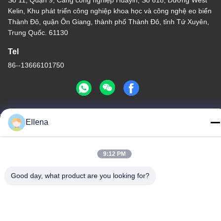
Kelin, Khu phát triển công nghiệp khoa học và công nghệ eo biển
Thành Đô, quận Ôn Giang, thành phố Thành Đô, tỉnh Tứ Xuyên,
Trung Quốc. 61130
Tel
86--13666101750
Ellena
Chất lượng tốt của Trung Quốc Hệ thống phẫu thuật plasma Nhà
cung cấp. Bản quyền © -2026 Chengdu Mechan Electronic
Technology Co., Ltd Tất cả các quyền được bảo lưu.
9:12 PM
Chính sách bảo mật
|
Sơ đồ trang web
Good day, what product are you looking for?