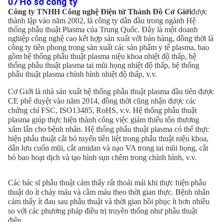
07 Hồ sơ công ty
Công ty TNHH Công nghệ Điện tử Thành Đô Cơ Giới
được 
thành lập vào năm 2002, là công ty dẫn đầu trong ngành Hệ 
thống phẫu thuật Plasma của Trung Quốc. Đây là một doanh 
nghiệp công nghệ cao kết hợp sản xuất với bán hàng, đồng thời là 
công ty tiên phong trong sản xuất các sản phẩm y tế plasma, bao 
gồm hệ thống phẫu thuật plasma niệu khoa nhiệt độ thấp, hệ 
thống phẫu thuật plasma tai mũi họng nhiệt độ thấp, hệ thống 
phẫu thuật plasma chỉnh hình nhiệt độ thấp, v.v.
Cơ Giới là nhà sản xuất hệ thống phẫu thuật plasma đầu tiên được 
CE phê duyệt vào năm 2014, đồng thời cũng nhận được các 
chứng chỉ FSC, ISO13485, RoHS, v.v. Hệ thống phẫu thuật 
plasma giúp thực hiện thành công việc giảm thiểu tổn thương 
xâm lấn cho bệnh nhân. Hệ thống phẫu thuật plasma có thể thực 
hiện phẫu thuật cắt bỏ tuyến tiền liệt trong phẫu thuật niệu khoa, 
dẫn lưu cuốn mũi, cắt amidan và nạo VA trong tai mũi họng, cắt 
bỏ bao hoạt dịch và tạo hình sụn chêm trong chỉnh hình, v.v.
Các bác sĩ phẫu thuật cảm thấy rất thoải mái khi thực hiện phẫu 
thuật do ít chảy máu và cầm máu theo thời gian thực. Bệnh nhân 
cảm thấy ít đau sau phẫu thuật và thời gian hồi phục ít hơn nhiều 
so với các phương pháp điều trị truyền thống như phẫu thuật 
điện.