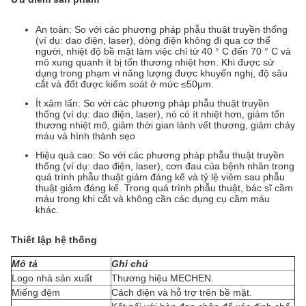
An toàn: So với các phương pháp phẫu thuật truyền thống
(ví dụ: dao điện, laser), dòng điện không đi qua cơ thể
người, nhiệt độ bề mặt làm việc chỉ từ 40 ° C đến 70 ° C và
mô xung quanh ít bị tổn thương nhiệt hơn. Khi được sử
dụng trong phạm vi năng lượng được khuyến nghị, độ sâu
cắt và đốt được kiểm soát ở mức ≤50μm.
Ít xâm lấn: So với các phương pháp phẫu thuật truyền
thống (ví dụ: dao điện, laser), nó có ít nhiệt hơn, giảm tổn
thương nhiệt mô, giảm thời gian lành vết thương, giảm chảy
máu và hình thành sẹo
Hiệu quả cao: So với các phương pháp phẫu thuật truyền
thống (ví dụ: dao điện, laser), cơn đau của bệnh nhân trong
quá trình phẫu thuật giảm đáng kể và tỷ lệ viêm sau phẫu
thuật giảm đáng kể. Trong quá trình phẫu thuật, bác sĩ cầm
máu trong khi cắt và không cần các dụng cụ cầm máu
khác.
Thiết lập hệ thống
Mô tả
Ghi chú
Logo nhà sản xuất
Thương hiệu MECHEN.
Miếng đệm
Cách điện và hỗ trợ trên bề mặt.