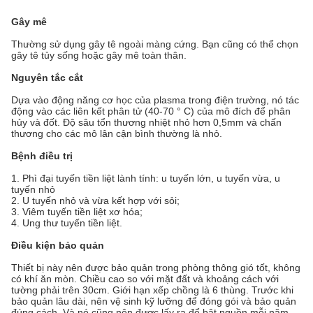
Gây mê
Thường sử dụng gây tê ngoài màng cứng. Bạn cũng có thể chọn
gây tê tủy sống hoặc gây mê toàn thân.
Nguyên tắc cắt
Dựa vào động năng cơ học của plasma trong điện trường, nó tác
động vào các liên kết phân tử (40-70 ° C) của mô đích để phân
hủy và đốt. Độ sâu tổn thương nhiệt nhỏ hơn 0,5mm và chấn
thương cho các mô lân cận bình thường là nhỏ.
Bệnh điều trị
1. Phì đại tuyến tiền liệt lành tính: u tuyến lớn, u tuyến vừa, u
tuyến nhỏ
2. U tuyến nhỏ và vừa kết hợp với sỏi;
3. Viêm tuyến tiền liệt xơ hóa;
4. Ung thư tuyến tiền liệt.
Điều kiện bảo quản
Thiết bị này nên được bảo quản trong phòng thông gió tốt, không
có khí ăn mòn. Chiều cao so với mặt đất và khoảng cách với
tường phải trên 30cm. Giới hạn xếp chồng là 6 thùng. Trước khi
bảo quản lâu dài, nên vệ sinh kỹ lưỡng để đóng gói và bảo quản
đúng cách. Và nó cũng nên được lấy ra để bật nguồn mỗi năm,