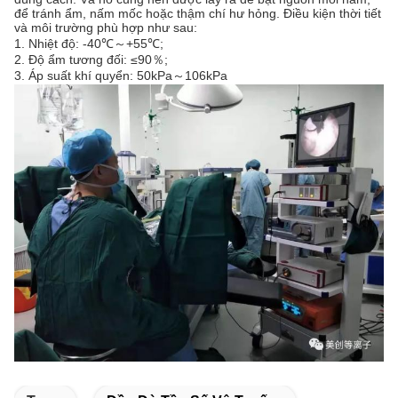
để tránh ẩm, nấm mốc hoặc thậm chí hư hỏng. Điều kiện thời tiết
và môi trường phù hợp như sau:
1. Nhiệt độ: -40℃～+55℃;
2. Độ ẩm tương đối: ≤90％;
3. Áp suất khí quyển: 50kPa～106kPa