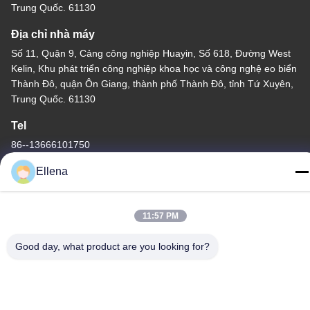
Trung Quốc. 61130
Địa chỉ nhà máy
Số 11, Quận 9, Cảng công nghiệp Huayin, Số 618, Đường West
Kelin, Khu phát triển công nghiệp khoa học và công nghệ eo biển
Thành Đô, quận Ôn Giang, thành phố Thành Đô, tỉnh Tứ Xuyên,
Trung Quốc. 61130
Tel
86--13666101750
Ellena
11:57 PM
Chất lượng tốt của Trung Quốc Hệ thống phẫu thuật plasma Nhà
cung cấp. Bản quyền © -2026 Chengdu Mechan Electronic
Good day, what product are you looking for?
Technology Co., Ltd Tất cả các quyền được bảo lưu.
Chính sách bảo mật
|
Sơ đồ trang web