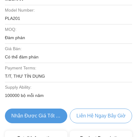
Model Number:
PLA201
MOQ:
Đàm phán
Giá Bán:
Có thể đàm phán
Payment Terms:
T/T, THƯ TÍN DỤNG
Supply Ability:
100000 bộ mỗi năm
Nhận Được Giá Tốt Nhất
Liên Hệ Ngay Bây Giờ