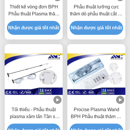
Thiết kế vòng đơn BPH
Phẫu thuật lưỡng cực
Phẫu thuật Plasma thăm
thăm dò phẫu thuật cắt bỏ
dò với vòng mỏng và
huyết tương cắt bằng CE
Nhận được giá tốt nhất
vòng dày
Nhận được giá tốt nhất
/ ISO
Tối thiểu - Phẫu thuật
Procise Plasma Wand
plasma xâm lấn Tần số
BPH Phẫu thuật thăm dò
vô tuyến thăm dò tần số
Kinetic Plasma lưỡng