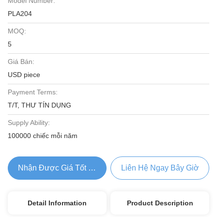
Model Number:
PLA204
MOQ:
5
Giá Bán:
USD piece
Payment Terms:
T/T, THƯ TÍN DỤNG
Supply Ability:
100000 chiếc mỗi năm
Nhận Được Giá Tốt Nhất
Liên Hệ Ngay Bây Giờ
Detail Information
Product Description