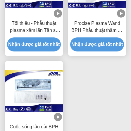
Tối thiểu - Phẫu thuật
Procise Plasma Wand
plasma xâm lấn Tần số
BPH Phẫu thuật thăm dò
vô tuyến thăm dò tần số
Kinetic Plasma lưỡng
Nhận được giá tốt nhất
lưỡng cực TURP
Nhận được giá tốt nhất
cực TURP
Cuộc sống lâu dài BPH