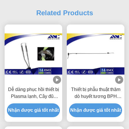
Related Products
Dễ dàng phục hồi thiết bị
Thiết bị phẫu thuật thăm
Plasma lạnh, Cây đũa
dò huyết tương BPH
phép đốt điện Plasma để
Thiết bị phẫu thuật tiết
Nhận được giá tốt nhất
phẫu thuật nội soi
Nhận được giá tốt nhất
niệu Điện cực cho ung
thư bàng quang