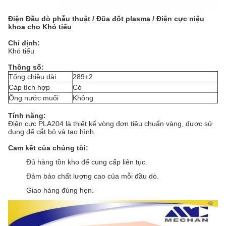
Điện
Đầu dò phẫu thuật / Đũa đốt plasma / Điện cực niệu
khoa cho
Khó tiểu
Chỉ định:
Khó tiểu
Thông số:
Tổng chiều dài
289±2
Cáp tích hợp
Có
Ống nước muối
Không
Tính năng:
Điện cực PLA204 là thiết kế vòng đơn tiêu chuẩn vàng, được sử
dụng để cắt bỏ và tạo hình.
Cam kết của chúng tôi:
Đủ hàng tồn kho để cung cấp liên tục.
Đảm bảo chất lượng cao của mỗi đầu dò.
Giao hàng đúng hẹn.