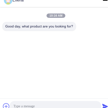
Ellena
Tel
86--13666101750
10:16 AM
Good day, what product are you looking for?
Chất lượng tốt của Trung Quốc Hệ thống phẫu thuật plasma Nhà
cung cấp. Bản quyền © -2026 Chengdu Mechan Electronic
Technology Co., Ltd Tất cả các quyền được bảo lưu.
Chính sách bảo mật
|
Sơ đồ trang web