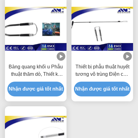
Bàng quang khối u Phẫu
Thiết bị phẫu thuật huyết
thuật thăm dò, Thiết kế
tương vô trùng Điện cực
vòng đơn RF Wand
tiết niệu cho khối u bàng
Nhận được giá tốt nhất
Chứng nhận ISO13485
Nhận được giá tốt nhất
quang